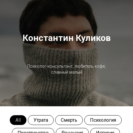
Константин Куликов
Психолог-консультант, любитель кофе,
славный малый
All
Утрата
Смерть
Психология
Пространство
Рецензия
История